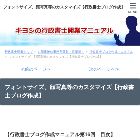
フォントサイズ、顔写真等のカスタマイズ【行政書士ブログ作成】
MENU
自己紹介
行政書士開業トップ
＞
3 開業後の事務所運営（営業等）
＞
行政書士ブログ作成マニュアル
目次
＞ フォントサイズ、顔写真等のカスタマイズ【行政書士ブログ作成】
≪前のページへ
次のページへ≫
登録申請まで
フォントサイズ、顔写真等のカスタマイズ【行政書
申請後～開業前
士ブログ作成】
営業
実務
【行政書士ブログ作成マニュアル第16回 目次】
行政書士試験