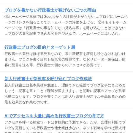
ブログを書かない行政書士が稼げない二つの理由
①ホームページ単体ではGoogleからの評価が上がらない →ブログにホームペ
ージのリンクを貼ることでホームページの評価を上げる。 ②そもそもホーム
ページでは「行政書士の事を知らない見込み客」を呼び込むことはできない
→ブログの集客記事で見込み客を呼び込んで、ホームページに流し込む。
行政書士ブログの目的とターゲット層
行政書士の業務はほぼ単発系なので、常に新規客を獲得し続けなければいけ
ません。ブログを書く目的も新規客の獲得です。なおリピーター確保は、顧
客に葉書を送る等、行政書士の側からのアクセスが必要です。
新人行政書士が新規客を呼び込むブログ作成法
新人行政書士は基本業務を勉強し、理解できた範囲でブログ記事にまとめま
しょう。記事を書くことで理解が深まります。と同時に記事のアップが営業
活動になります。ブログを書くことは新人行政書士がスキルを高めるための
最も効果的な作業なのです。
AIでアクセスを大量に集める行政書士ブログの育て方
アクセスを呼べる検索ワードは客観的に予測できる。だが、合理的判断でブ
ログを更新している行政書士や他士業は少ない。ネット戦略を学べば新人行