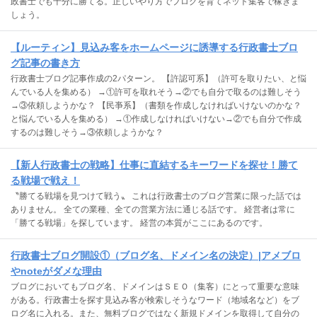
政書士でも十分に勝てる。正しいやり方でブログを育てネット集客で稼ぎま
しょう。
【ルーティン】見込み客をホームページに誘導する行政書士ブロ
グ記事の書き方
行政書士ブログ記事作成の2パターン。 【許認可系】（許可を取りたい、と悩
んでいる人を集める） →①許可を取れそう→②でも自分で取るのは難しそう
→③依頼しようかな？ 【民亊系】（書類を作成しなければいけないのかな？
と悩んでいる人を集める） →①作成しなければいけない→②でも自分で作成
するのは難しそう→③依頼しようかな？
【新人行政書士の戦略】仕事に直結するキーワードを探せ！勝て
る戦場で戦え！
〝勝てる戦場を見つけて戦う〟 これは行政書士のブログ営業に限った話では
ありません。 全ての業種、全ての営業方法に通じる話です。 経営者は常に
「勝てる戦場」を探しています。 経営の本質がここにあるのです。
行政書士ブログ開設①（ブログ名、ドメイン名の決定）|アメブロ
やnoteがダメな理由
ブログにおいてもブログ名、ドメインはＳＥＯ（集客）にとって重要な意味
がある。行政書士を探す見込み客が検索しそうなワード（地域名など）をブ
ログ名に入れる。また、無料ブログではなく新規ドメインを取得して自分の