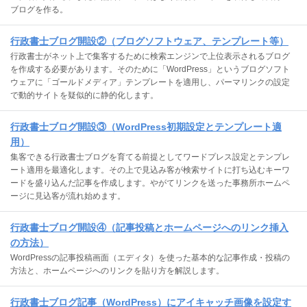
ブログを作る。
行政書士ブログ開設②（ブログソフトウェア、テンプレート等）
行政書士がネット上で集客するために検索エンジンで上位表示されるブログ
を作成する必要があります。そのために「WordPress」というブログソフト
ウェアに「ゴールドメディア」テンプレートを適用し、パーマリンクの設定
で動的サイトを疑似的に静的化します。
行政書士ブログ開設③（WordPress初期設定とテンプレート適
用）
集客できる行政書士ブログを育てる前提としてワードプレス設定とテンプレ
ート適用を最適化します。その上で見込み客が検索サイトに打ち込むキーワ
ードを盛り込んだ記事を作成します。やがてリンクを送った事務所ホームペ
ージに見込客が流れ始めます。
行政書士ブログ開設④（記事投稿とホームページへのリンク挿入
の方法）
WordPressの記事投稿画面（エディタ）を使った基本的な記事作成・投稿の
方法と、ホームページへのリンクを貼り方を解説します。
行政書士ブログ記事（WordPress）にアイキャッチ画像を設定す