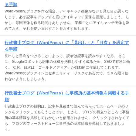
る手順
WordPressでブログを作る場合、アイキャッチ画像がないと見た目が悪くな
ります。必ず記事をアップする度にアイキャッチ画像を設定しましょう。 し
かし、毎回画像を作る時間はありません。 業務ごとにアイキャッチ画像を決
めておき、それを使いまわすことをおすすめします。
行政書士ブログ（WordPress）に「見出し」と「目次」を設定す
る手順
見出しと目次をつけることによって、読者は記事を読みやすくなる。 さら
に、Googleロボットも記事の構成を把握しやすく成るため、SEOで有利に働
く。 なお、目次は「ゴールドメディア」が自動的に作成してくれます。
WordPressのプラグインはセキュリティ・リスクがあるので、できる限り使
わないようにしましょう。
行政書士ブログ（WordPress）に事務所の基本情報を掲載する手
順
行政書士ブログの目的は、記事を最後まで読んでもらってホームページのリ
ンクをクリックしてもらうことです。 しかし、ブログの目立つところに事務
所の基本情報を掲載しておかないと信用されません。 クリックはされなくて
も、ブログのファーストビューに事務所の基本情報を掲載しておきましょ
う。