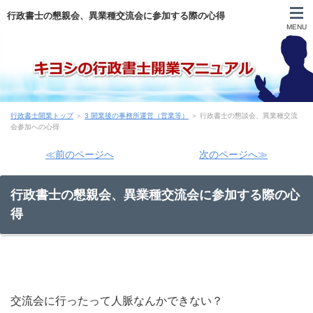
行政書士の懇親会、異業種交流会に参加する際の心得
MENU
自己紹介
行政書士開業トップ
＞
3 開業後の事務所運営（営業等）
＞ 行政書士の懇談会、異業種交流
目次
会参加への心得
≪前のページへ
次のページへ≫
登録申請まで
行政書士の懇親会、異業種交流会に参加する際の心
申請後～開業前
得
営業
実務
交流会に行ったって人脈なんかできない？
行政書士試験