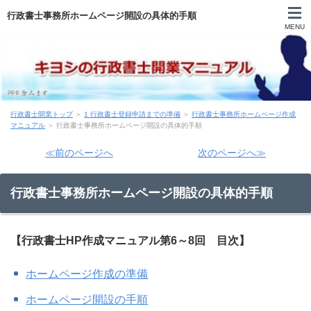
行政書士事務所ホームページ開設の具体的手順
MENU
自己紹介
行政書士開業トップ
＞
1 行政書士登録申請までの準備
＞
行政書士事務所ホームページ作成
目次
マニュアル
＞ 行政書士事務所ホームページ開設の具体的手順
≪前のページへ
次のページへ≫
登録申請まで
行政書士事務所ホームページ開設の具体的手順
申請後～開業前
営業
【行政書士HP作成マニュアル第6～8回 目次】
実務
ホームページ作成の準備
ホームページ開設の手順
行政書士試験