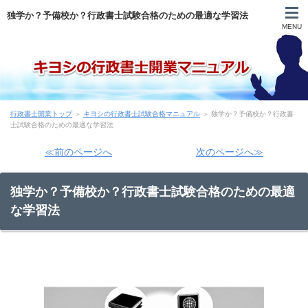
独学か？予備校か？行政書士試験合格のための最適な学習法
MENU
自己紹介
行政書士開業トップ
＞
キヨシの行政書士試験合格マニュアル
＞ 独学か？予備校か？行政書
目次
士試験合格のための最適な学習法
≪前のページへ
次のページへ≫
登録申請まで
独学か？予備校か？行政書士試験合格のための最適
申請後～開業前
な学習法
営業
実務
行政書士試験