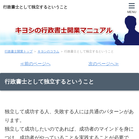
行政書士として独立するということ
MENU
自己紹介
行政書士開業トップ
＞
キヨシのコラム
＞ 行政書士として独立するということ
目次
≪前のページへ
次のページへ≫
登録申請まで
行政書士として独立するということ
申請後～開業前
営業
独立して成功する人、失敗する人には共通のパターンがあ
実務
ります。
独立して成功したいのであれば、成功者のマインドを身に
行政書士試験
つけ、成功者がやっていることを実践することが必要で