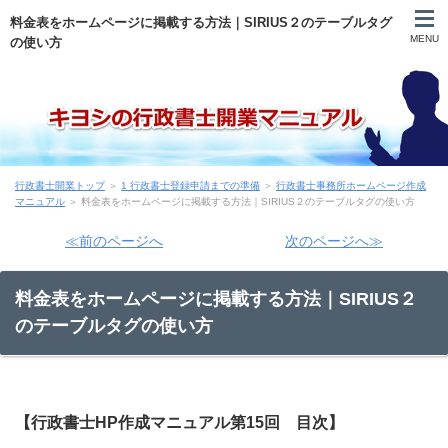
料金表をホームページに掲載する方法｜SIRIUS２のテーブルタグ
MENU
の使い方
自己紹介
行政書士開業トップ
＞
1 行政書士登録申請までの準備
＞
行政書士事務所ホームページ作成
目次
マニュアル
＞ 料金表をホームページに掲載する方法｜SIRIUS２のテーブルタグの使い方
≪前のページへ
次のページへ≫
登録申請まで
料金表をホームページに掲載する方法｜SIRIUS２
申請後～開業前
のテーブルタグの使い方
営業
実務
【行政書士HP作成マニュアル第15回 目次】