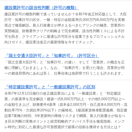
建設業許可の該当性判断（許可の種類）
建設業許可の種類判断で迷っていませんか？令和7年改正対応版として、大臣
許可・知事許可の区分、一般・特定の金額基準(5,000万円/8,000万円)を実務
視点で徹底解説。新人行政書士が押さえるべきヒアリングの極意、営業所の
実態確認、財務要件クリアの戦略まで完全網羅。該当性判断ミスによる不許
可を防ぎ、クライアントに最適な許可区分を提案できるプロフェッショナル
向けガイド。建設業法改正の最新情報を今すぐチェック。
「国土交通大臣許可」と「知事許可」（許可区分）
「国土交通大臣許可」と「知事許可」の違い、そして「営業所」の概念を正
確に理解しておきましょう。なお、「知事許可」を受けた場合、営業所が同
一の都道府県内にあれば良く、仕事自体は他府県で行うことも許されます。
「特定建設業許可」と「一般建設業許可」の区別
令和7年12月12日施行の改正建設業法による「一般建設業」と「特定建設
業」の新基準を完全解説！建築一式8,000万円以上・その他5,000万円以上へ
の金額引き上げ、財務要件4基準（資本金2,000万円・自己資本4,000万円・流
動比率75%・欠損比率20%以下）の厳格化、1級国家資格者配置義務、指定建
設業7業種の特則、5年更新時の降格リスクまで網羅。新人行政書士が知るべ
き区分判断の実務ポイントと経営戦略的アドバイス手法を徹底指南。インフ
レ時代に対応した最適な許可形態選択で顧客の信頼を獲得する方法とは？