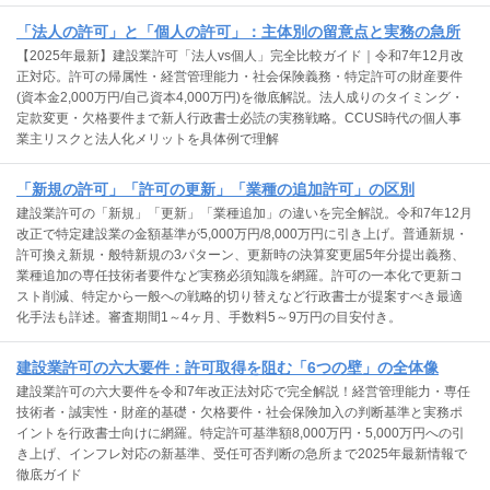
「法人の許可」と「個人の許可」：主体別の留意点と実務の急所
【2025年最新】建設業許可「法人vs個人」完全比較ガイド｜令和7年12月改
正対応。許可の帰属性・経営管理能力・社会保険義務・特定許可の財産要件
(資本金2,000万円/自己資本4,000万円)を徹底解説。法人成りのタイミング・
定款変更・欠格要件まで新人行政書士必読の実務戦略。CCUS時代の個人事
業主リスクと法人化メリットを具体例で理解
「新規の許可」「許可の更新」「業種の追加許可」の区別
建設業許可の「新規」「更新」「業種追加」の違いを完全解説。令和7年12月
改正で特定建設業の金額基準が5,000万円/8,000万円に引き上げ。普通新規・
許可換え新規・般特新規の3パターン、更新時の決算変更届5年分提出義務、
業種追加の専任技術者要件など実務必須知識を網羅。許可の一本化で更新コ
スト削減、特定から一般への戦略的切り替えなど行政書士が提案すべき最適
化手法も詳述。審査期間1～4ヶ月、手数料5～9万円の目安付き。
建設業許可の六大要件：許可取得を阻む「6つの壁」の全体像
建設業許可の六大要件を令和7年改正法対応で完全解説！経営管理能力・専任
技術者・誠実性・財産的基礎・欠格要件・社会保険加入の判断基準と実務ポ
イントを行政書士向けに網羅。特定許可基準額8,000万円・5,000万円への引
き上げ、インフレ対応の新基準、受任可否判断の急所まで2025年最新情報で
徹底ガイド