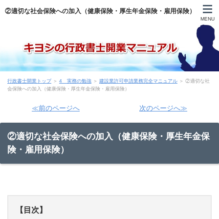
②適切な社会保険への加入（健康保険・厚生年金保険・雇用保険）
MENU
自己紹介
行政書士開業トップ
＞
4 実務の勉強
＞
建設業許可申請業務完全マニュアル
＞ ②適切な社
目次
会保険への加入（健康保険・厚生年金保険・雇用保険）
≪前のページへ
次のページへ≫
登録申請まで
②適切な社会保険への加入（健康保険・厚生年金保
申請後～開業前
険・雇用保険）
営業
実務
【目次】
行政書士試験