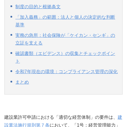
制度の目的と根拠条文
「加入義務」の範囲：法人と個人の決定的な判断
基準
実務の急所：社会保険が「ケイカン・センギ」の
立証を支える
確認書類（エビデンス）の収集とチェックポイン
ト
令和7年現在の環境：コンプライアンス管理の深化
まとめ
建設業許可申請における「適切な経営体制」の要件は、
建
設業法施行規則第７条
において、「1号：経営管理能力」