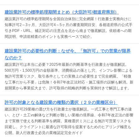
建設業許可の標準処理期間まとめ（大臣許可/都道府県別）
建設業許可の標準処理期間を全国自治体別に完全網羅！行政書士実務向けに
知事許可2～3ヶ月、大臣許可4～5ヶ月の審査期間目安、各都道府県の公式手
引きPDF・URL、補正対応の注意点を北から南まで徹底解説。依頼者への期
間説明、申請前精査のポイントも実務ベースで紹介。
建設業許可の必要性の判断：なぜ今、「無許可」での営業が限界
なのか？
建設業許可は本当に必要？2025年最新の判断基準を行政書士が徹底解説。
500万円・1,500万円の金額基準、消費税込の落とし穴、インフレ影響による
無許可営業リスク、取引条件としての実務上の必要性まで完全網羅。「軽微
な工事だから不要」は危険！令和7年改正法対応・施工場所の誤解も解消。新
規開業から事業拡大まで、許可取得の戦略的判断を実例付きで解説します。
許可の対象となる建設業の種類の選択（２９の業種区分）
建設業許可29業種の選び方を行政書士が徹底解説。一式工事と専門工事の違
い、とび・土工vs解体など判断が難しい業種の境界線、令和7年改正法の影響
まで実務で使える判断基準を網羅。業種選択ミスによる無許可営業リスクを
回避し、クライアントに最適な許可取得を提案するためのヒアリング極意も
公開。新人行政書士必見の業種認定完全ガイド