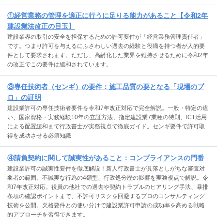
①経営業務の管理を適正に行うに足りる能力があること【令和2年
建設業法改正の目玉】
建設業界の取引の安全を担保するための許可要件が「経営業務管理責任者」
です。つまり許可を与えるにふさわしい過去の経験と役職を持つ者が人的要
件として要求されます。ただし、高齢化した業界を維持させるために令和2年
の改正でこの要件は緩和されています。
③専任技術者（センギ）の要件：施工品質の要となる「現場のプ
ロ」の証明
建設業許可の専任技術者要件を令和7年改正対応で完全解説。一般・特定の違
い、国家資格・実務経験10年の立証方法、指定建設業7業種の特則、ICT活用
による配置緩和まで行政書士が実務視点で徹底ガイド。センギ要件で許可取
得を成功させる必須知識
④請負契約に関して誠実性があること：コンプライアンスの門番
建設業許可の誠実性要件を徹底解説！新人行政書士が見落としがちな審査対
象者の範囲、不誠実な行為の4類型、行政処分歴の影響を実務視点で解説。令
和7年改正対応。役員の他社での過去や契約トラブルのヒアリング手法、暴排
条項の確認ポイントまで、不許可リスクを回避するプロのコンサルティング
技術を公開。欠格要件との使い分けで建設業許可申請の成功率を高める戦略
的アプローチを習得できます。