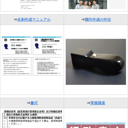
⇒
名刺作成マニュアル
⇒
職印作成の作法
⇒
書式
⇒
実務講座