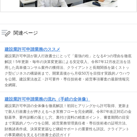
関連ページ
建設業許可申請業務のススメ
建設業許可申請が新人行政書士にとって「最強の柱」となる4つの理由を徹底
解説！5年更新・毎年の決算変更届による安定収入、令和7年12月改正法を活
用した高単価コンサル案件の獲得法、クライアントと長期関係を築くストッ
ク型ビジネスの構築術まで。開業直後から月収50万を目指す実践的ノウハウ
を公開。建設業法改正・許可要件・専任技術者・経営事項審査の最新情報完
全網羅。
建設業許可申請業務の流れ（手続の全体像）
建設業許可申請の全体像を徹底解説！初回ヒアリングから許可取得、更新ま
で新人行政書士が押さえるべき実務フローを完全網羅。令和7年改正対応の金
額基準、要件診断の落とし穴、裏付け資料の精査ポイント、審査期間の目安
まで実践的ノウハウを公開。経営業務管理責任者・専任技術者の証明方法、
財務諸表作成、決算変更届など継続サポートの重要性も詳説。クライアント
の事業継続を支える行政書士必読ガイド