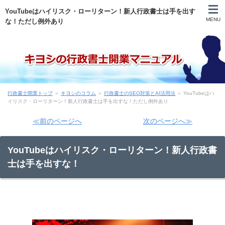
YouTubeはハイリスク・ローリターン！新人行政書士は手を出す
MENU
な！ただし例外あり
自己紹介
行政書士開業トップ
＞
キヨシのコラム
＞
行政書士のSEO対策とAI活用法
＞ YouTubeはハ
目次
イリスク・ローリターン！新人行政書士は手を出すな！ただし例外あり
≪前のページへ
次のページへ≫
登録申請まで
YouTubeはハイリスク・ローリターン！新人行政書
申請後～開業前
士は手を出すな！
営業
実務